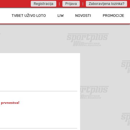
Registracija
Prijava
Zaboravljena lozinka?
TVBET UŽIVO LOTO
LIW
NOVOSTI
PROMOCIJE
 prvnestva!