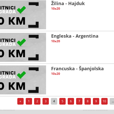
Žilina - Hajduk
10x20
Engleska - Argentina
10x20
Francuska - Španjolska
10x20
«
1
2
3
4
5
6
7
8
9
10
...