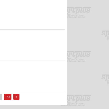
143
»