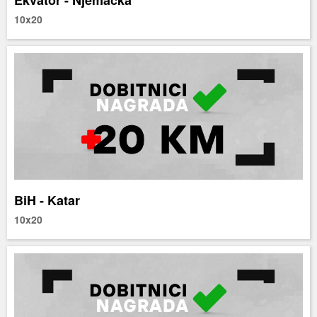
Ekvator - Njemačka
10x20
BiH - Katar
10x20