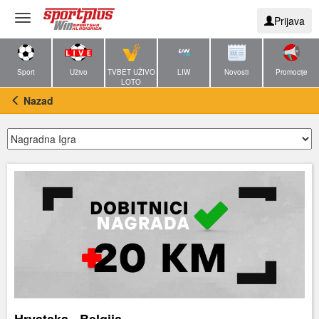
Toggle
Prijava
navigation
Sport
Uživo
TVBET UŽIVO
LIW
Novosti
Promocije
LOTO
Nazad