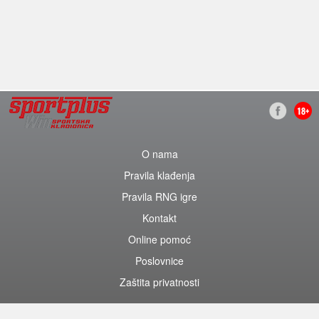
O nama
Pravila klađenja
Pravila RNG igre
Kontakt
Online pomoć
Poslovnice
Zaštita privatnosti