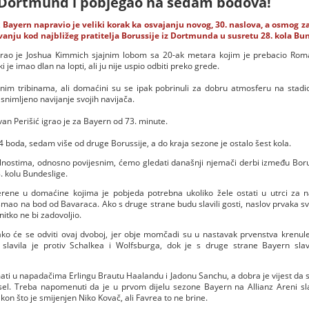
 Dortmund i pobjegao na sedam bodova!
 Bayern napravio je veliki korak ka osvajanju novog, 30. naslova, a osmog
anju kod najbližeg pratitelja Borussije iz Dortmunda u susretu 28. kola Bun
urao je Joshua Kimmich sjajnim lobom sa 20-ak metara kojim je prebacio Ro
 je imao dlan na lopti, ali ju nije uspio odbiti preko grede.
nim tribinama, ali domaćini su se ipak pobrinuli za dobru atmosferu na stadi
 snimljeno navijanje svojih navijača.
van Perišić igrao je za Bayern od 73. minute.
 boda, sedam više od druge Borussije, a do kraja sezone je ostalo šest kola.
lnostima, odnosno povijesnim, ćemo gledati današnji njemači derbi između Bor
. kolu Bundeslige.
erene u domaćine kojima je pobjeda potrebna ukoliko žele ostati u utrci za 
i smao na bod od Bavaraca. Ako s druge strane budu slavili gosti, naslov prvaka sve
itko ne bi zadovoljio.
 kako će se odviti ovaj dvoboj, jer obje momčadi su u nastavak prvenstva kren
lavila je protiv Schalkea i Wolfsburga, dok je s druge strane Bayern slavi
mati u napadačima Erlingu Brautu Haalandu i Jadonu Sanchu, a dobra je vijest da 
tsel. Treba napomenuti da je u prvom dijelu sezone Bayern na Allianz Areni slav
kon što je smijenjen Niko Kovač, ali Favrea to ne brine.