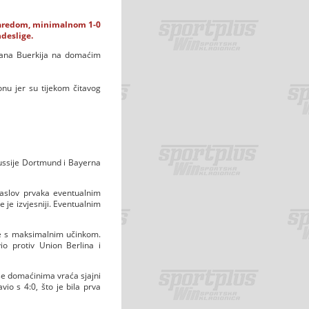
 zaredom, minimalnom 1-0
deslige.
mana Buerkija na domaćim
onu jer su tijekom čitavog
ussije Dortmund i Bayerna
naslov prvaka eventualnim
 je izvjesniji. Eventualnim
ule s maksimalnim učinkom.
o protiv Union Berlina i
se domaćinima vraća sjajni
io s 4:0, što je bila prva