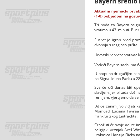
Bayern sredio
Aktualni njemački prvak
(1-0) pobjedom na gostov
Tri boda za Bayern osig
vratima u 43. minuti. Buerki
Susret je igran pred praz
dvoboja s razglasa puštali
Hrvatski reprezentativac I
Vodeći Bayern sada ima 64
U potpuno drugačijim oko
na Signal Iduna Parku u 28
Sve će oči danas biti up
slavljem, jer bi tada došl
remijem, vjerujemo da se n
Bit će zanimljivo vidjeti
Momčad Luciena Favrea s
frankfurtskog Eintrachta.
Crnožuti će svoje adute i
belgijski veznjak Axel Wi
utakmica Hansija Flicka na