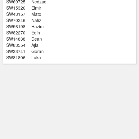
SW69725
Nedzad
SW15326
Elmir
SW43157
Mato
SW70246
Nafiz
SW56198
Hazim
SW82270
Edin
SW14838
Dean
SW83554
Ajla
SW33741
Goran
SW81806
Luka