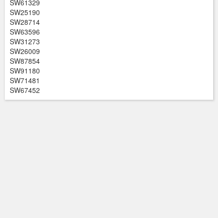
SW61329
SW25190
SW28714
SW63596
SW31273
SW26009
SW87854
SW91180
SW71481
SW67452