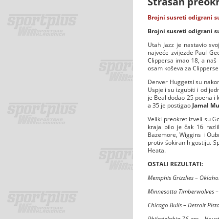
Strašan preokr
Brojni susreti odigrani s
Brojni susreti odigrani s
Utah Jazz je nastavio svo
najveće zvijezde Paul Geo
Clippersa imao 18, a naš 
osam koševa za Clipperse (š
Denver Huggetsi su nakon p
Uspjeli su izgubiti i od j
je Beal dodao 25 poena i 
a 35 je postigao
Jamal Mu
Veliki preokret izveli su 
kraja bilo je čak 16 razl
Bazemore, Wiggins i Oubre,
protiv šokiranih gostiju. 
Heata.
OSTALI REZULTATI:
Memphis Grizzlies – Oklah
Minnesotta Timberwolves –
Chicago Bulls – Detroit Pis
Philadelphia 76-ers – Hous