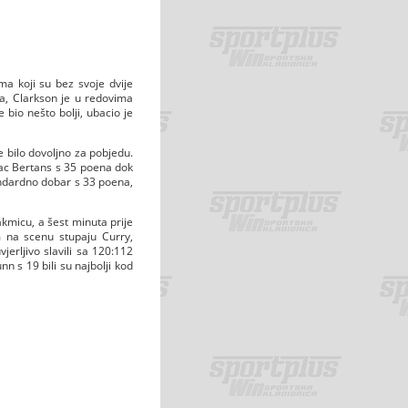
ma koji su bez svoje dvije
ša, Clarkson je u redovima
bio nešto bolji, ubacio je
e bilo dovoljno za pobjedu.
ijac Bertans s 35 poena dok
andardno dobar s 33 poena,
akmicu, a šest minuta prije
im na scenu stupaju Curry,
jerljivo slavili sa 120:112
n s 19 bili su najbolji kod