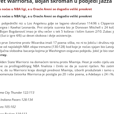
et Warriorsa, Bojan skroman u pobjedi Jazza
u noćas u NBA ligi, a u Oracle Areni se dogodio veliki preokret
u noćas u NBA ligi, a u Oracle Areni se dogodio veliki preokret
j pobjednički niz u Los Angelesu gdje se lagano obračunao 114:96 s Clippersi
rgea i Kawhai Leonarda. Prvi strijela susreta bio je Donovan Mitchell s 24 ko
Bojan Bogdanović imao je tihu večer s tek 5 koševa i lošim šutom 2/10. Zubac je 
ut iz igre 4/6) uz deset skokova i dvije asistencije.
rve četvrtine protiv Wizardsa imali 17 poena viška, no ni to Jokiću i društvu nij
edne od najslabijih NBA ekipa trenutno (130:128) kod koje je noćas sjajan bio Latv
ključna slobodna bacanja kojima je Washington osigurao pobjedu. Jokić je bio st
rray.
Golden State Warriorsi na domaćem terenu protiv Miamija. Heat je vodio cijelu ut
ike za prošlogodišnjeg NBA finalista i činilo se da je susret riješen. No zat
 do su Warriorsi kraja dostigli prednost Miamija, izborili produžetak i tamo uv
Spomenuta četvorka Warriorsa je postigla po 20 i više poena, a Adebayo s 24 i Nun
oma City Thunder 122:113
 Indiana Pacers 128:134
tons 105:102
ton Rockets 118:113