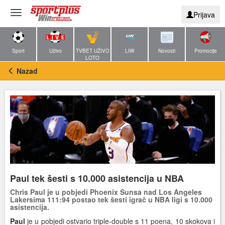
Toggle
Prijava
navigation
Sport
Uživo
TVBET UŽIVO
LIW
Novosti
Promocije
LOTO
Nazad
Paul tek šesti s 10.000 asistencija u NBA
Chris Paul je u pobjedi Phoenix Sunsa nad Los Angeles
Lakersima 111:94 postao tek šesti igrač u NBA ligi s 10.000
asistencija.
Paul
je u pobjedi ostvario triple-double s 11 poena, 10 skokova i