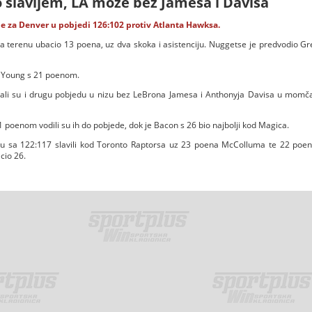
 slavljem, LA može bez Jamesa i Davisa
e za Denver u pobjedi 126:102 protiv Atlanta Hawksa.
a terenu ubacio 13 poena, uz dva skoka i asistenciju. Nuggetse je predvodio G
o Young s 21 poenom.
ali su i drugu pobjedu u nizu bez LeBrona Jamesa i Anthonyja Davisa u momčadi
 poenom vodili su ih do pobjede, dok je Bacon s 26 bio najbolji kod Magica.
u sa 122:117 slavili kod Toronto Raptorsa uz 23 poena McColluma te 22 poena i
cio 26.