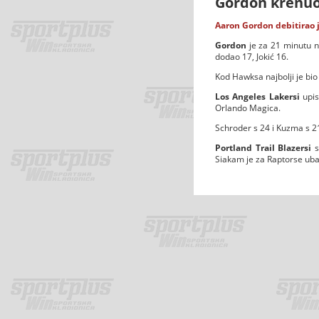
Gordon krenuo
Aaron Gordon debitirao j
Gordon
je za 21 minutu n
dodao 17, Jokić 16.
Kod Hawksa najbolji je bi
Los Angeles Lakersi
upis
Orlando Magica.
Schroder s 24 i Kuzma s 21
Portland Trail Blazersi
s
Siakam je za Raptorse uba