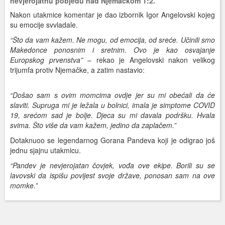
nevjerojatnu pobjedu nad Njemačkom 1:2.
Nakon utakmice komentar je dao izbornik Igor Angelovski kojeg
su emocije svvladale.
“Što da vam kažem. Ne mogu, od emocija, od sreće. Učinili smo
Makedonce ponosnim i sretnim. Ovo je kao osvajanje
Europskog prvenstva”
– rekao je Angelovski nakon velikog
trijumfa protiv Njemačke, a zatim nastavio:
“Došao sam s ovim momcima ovdje jer su mi obećali da će
slaviti. Supruga mi je ležala u bolnici, imala je simptome COVID
19, srećom sad je bolje. Djeca su mi davala podršku. Hvala
svima. Što više da vam kažem, jedino da zaplačem.”
Dotaknuoo se legendarnog Gorana Pandeva koji je odigrao još
jednu sjajnu utakmicu.
“Pandev je nevjerojatan čovjek, vođa ove ekipe. Borili su se
lavovski da ispišu povijest svoje države, ponosan sam na ove
momke.”