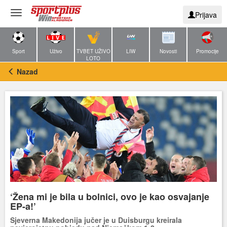
Toggle
Prijava
navigation
Sport
Uživo
TVBET UŽIVO
LIW
Novosti
Promocije
LOTO
Nazad
‘Žena mi je bila u bolnici, ovo je kao osvajanje
EP-a!’
Sjeverna Makedonija jučer je u Duisburgu kreirala