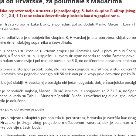
ja od Hrvatske, za polufinale s Mađarima
ka reprezentacija u susretu je posljednjeg, 5. kola skupine B olimpijskog 
 0-1, 2-4, 1-1) te se tako u četvrtfinale plasirala kao drugoplasirana.
c za Hrvatsku bio je Luka Bukić, a po jedan gol su dodali Marko Macan i Loren F
ro Granados.
ke odlučivao je o pobjedniku skupine B, Hrvatskoj je bila potrebna isključivo po
im time i slabijeg suparnika u četvrtfinalu.
 u bazenu su krenule u krivom smjeru po Hrvatsku, već u prvoj minuti Španjo
ados, a Španjolci su bili uspješni i u svom drugom napadu te preko Famere povel
rca nakon samo dvije i pol minute povisiti na 3-0, no odličnom se obranom istaknuo
cionirala, što spor protok lopte, što nesreća i pogođene vratnice, a što i odlični 1
e Hrvatska prvi pogodak postigla tek 56 sekundi prije kraja prve četvrtine preko Bu
 bio još slabiji, Hrvatska nije postigla niti jedan pogodak, dok je Španjolska post
o je napadački najbolji, Macan i Bukić uspijevali su pogađati za 2-3 i 3-4, no Šp
ha, a kada su Tahull i Munarriz “probili” Bijača u završnici tog dijela igre i odv
bilo je odlučeno.
 tek puko odrađivanje posla.
a prvo mjesto u skupini s pet pobjeda iz pet susreta, Hrvatska je završila kao drug
no Hrvatska je druga zbog pobjede u međusobnom susretu, dok je plasman u če
te pozicije s četiri boda.
u u četvrtfinalu igrati protiv aktualnog europskog prvaka Mađarske koja je z