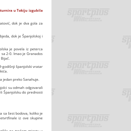
turnira u Tokiju izgubila
atović, dok je dva gola za
bjeda, dok je Španjolskoj i
lska je povela iz peterca
i sa 2-0. Imao je Granados
 Bijač.
9-godišnji španjolski vratar
kića.
igla jedan preko Sanahuje.
anjolci su odmah odgovarali
eli Španjolsku do prednosti
a sa šest bodova, koliko je
tvrtfinale iz ove skupine
avršila na trećem mjestu u