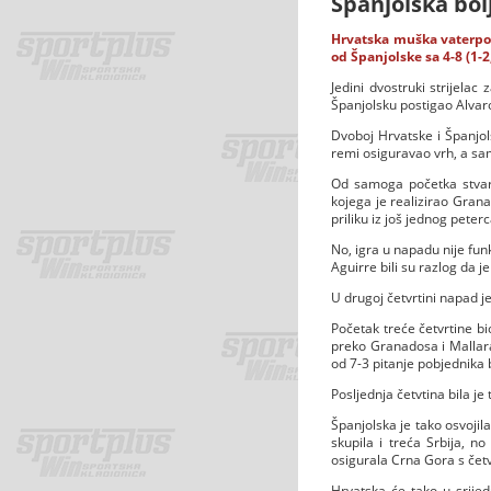
Španjolska bol
Hrvatska muška vaterpols
od Španjolske sa 4-8 (1-2,
Jedini dvostruki strijela
Španjolsku postigao Alva
Dvoboj Hrvatske i Španjols
remi osiguravao vrh, a sam
Od samoga početka stvari
kojega je realizirao Gran
priliku iz još jednog pete
No, igra u napadu nije funk
Aguirre bili su razlog da j
U drugoj četvrtini napad je
Početak treće četvrtine bi
preko Granadosa i Mallarac
od 7-3 pitanje pobjednika 
Posljednja četvtina bila je
Španjolska je tako osvojil
skupila i treća Srbija, 
osigurala Crna Gora s četvr
Hrvatska će tako u srijed