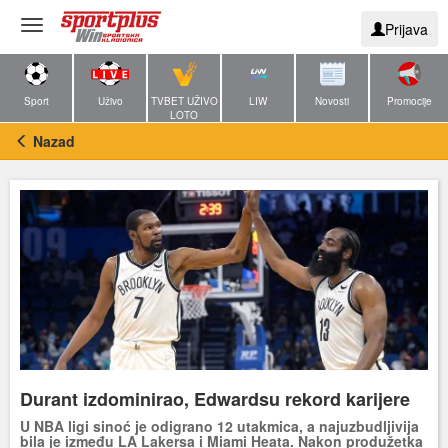
Toggle
Prijava
navigation
Sport
Uživo
TVBET UŽIVO
LIW
Novosti
Promocije
LOTO
Nazad
Durant izdominirao, Edwardsu rekord karijere
U NBA ligi sinoć je odigrano 12 utakmica, a najuzbudljivija
bila je između LA Lakersa i Miami Heata. Nakon produžetka