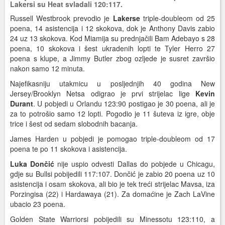
Lakersi su Heat svladali 120:117.
Russell Westbrook prevodio je
Lakerse
triple-doubleom od 25
poena, 14 asistencija i 12 skokova, dok je Anthony Davis zabio
24 uz 13 skokova. Kod Miamija su prednjačili Bam Adebayo s 28
poena, 10 skokova i šest ukradenih lopti te Tyler Herro 27
poena s klupe, a Jimmy Butler zbog ozljede je susret završio
nakon samo 12 minuta.
Najefikasniju utakmicu u posljednjih 40 godina New
Jersey/Brooklyn Netsa odigrao je prvi strijelac lige
Kevin
Durant
. U pobjedi u Orlandu 123:90 postigao je 30 poena, ali je
za to potrošio samo 12 lopti. Pogodio je 11 šuteva iz igre, obje
trice i šest od sedam slobodnih bacanja.
James Harden u pobjedi je pomogao triple-doubleom od 17
poena te po 11 skokova i asistencija.
Luka Dončić
nije uspio odvesti Dallas do pobjede u Chicagu,
gdje su Bullsi pobijedili 117:107. Dončić je zabio 20 poena uz 10
asistencija i osam skokova, ali bio je tek treći strijelac Mavsa, iza
Porzingisa (22) i Hardawaya (21). Za domaćine je Zach LaVine
ubacio 23 poena.
Golden State Warriorsi pobijedili su Minessotu 123:110, a