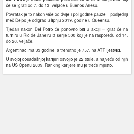
će se igrati od 7. do 13. veljače u Buenos Airesu.
Povratak je to nakon više od dvije i pol godine pauze – posljednji
meč Delpo je odigrao u lipnju 2019. godine u Queensu.
Tjedan nakon Del Potro će ponovno biti u akciji – igrat će na
turniru u Rio de Janeiru iz serije 500 koji je na rasporedu od 14.
do 20. veljače.
Argentinac ima 33 godine, a trenutno je 757. na ATP ljestvici.
U svojoj dosadašnjoj karijeri osvojio je 22 titule, a najveću od njih
na US Openu 2009. Ranking karijere mu je treće mjesto.