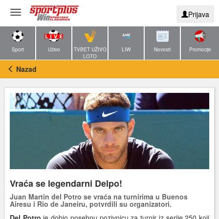
Toggle
Prijava
navigation
Sport
Uživo
TVBET UŽIVO
LIW
Novosti
Promocije
LOTO
Nazad
Vraća se legendarni Delpo!
Juan Martin del Potro se vraća na turnirima u Buenos
Airesu i Rio de Janeiru, potvrdili su organizatori.
Del Potro
je dobio posebnu pozivnicu za turnir iz serije 250 koji