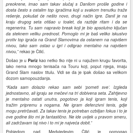
preokrene, imao sam takav slučaj s Danilom prošle godine i
dosta često s ostalim top igračima koji u svakom trenutku traže
rešenje, pokušat će nešto novo, drugi način igre. Danil je na
kraju drugog seta otišao u toalet, da razbije ritam i da se
regenerira. Tu sam napravio break koji je bio apsolutno ključan
da steknem veliku prednost. Pomoglo mi je baš veliko iskustvo
protiv top igrača na Grand Slamovima da ostanem na najvišem
nivou, tako sam ostao u igri i odigrao mentalno na najvišem
nivou,”
rekao je Čilić.
Došao je u
Pariz
kao netko tko nije ni u najužem krugu favorita,
iako nema mnogo tenisača na Touru koji, poput njega, imaju
Grand Slam naslov titulu. Vidi se da je ipak došao sa velikom
dozom samopouzdanja.
“Kada sam dolazio rekao sam sebi ‘pometi sve’. Izgleda
jednostavno, ali igraju se mečevi na tri dobivena seta. Zahtjevno
je mentalno ostati unutra, pogotovo ja koji igram tenis, koji
tražim pripremu s nogama. Ne igram defenzivni tenis, gdje
mogu pretrčavati. Za takav tenis je potreban ozbiljan fokus i to je
ove godine što mi je fantastično. Ne ide uvijek u pravom smeru,
ali zadržavam taj nivo i to mi je najveća dobit.”
Pobjedom nad Medvjedevim Čilić je pomogao