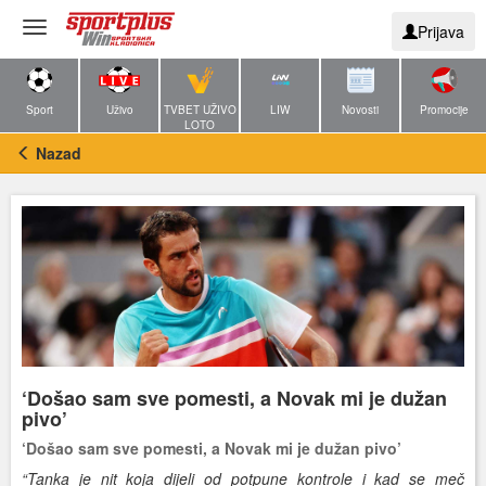
Toggle
Prijava
navigation
Sport
Uživo
TVBET UŽIVO
LIW
Novosti
Promocije
LOTO
Nazad
‘Došao sam sve pomesti, a Novak mi je dužan
pivo’
‘Došao sam sve pomesti, a Novak mi je dužan pivo’
“Tanka je nit koja dijeli od potpune kontrole i kad se meč