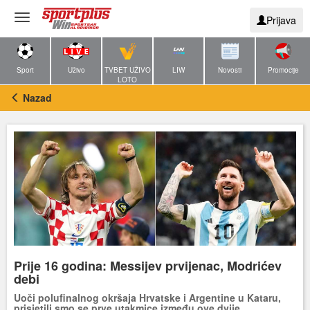
Toggle
Prijava
navigation
Sport
Uživo
TVBET UŽIVO
LIW
Novosti
Promocije
LOTO
Nazad
Prije 16 godina: Messijev prvijenac, Modrićev
debi
Uoči polufinalnog okršaja Hrvatske i Argentine u Kataru,
prisjetili smo se prve utakmice između ove dvije