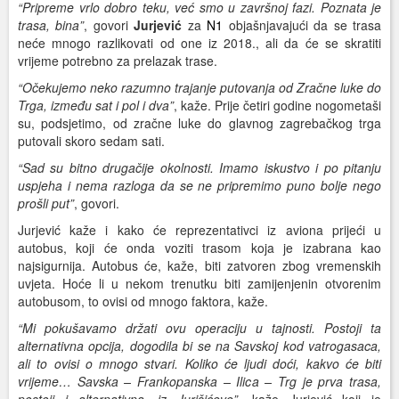
“Pripreme vrlo dobro teku, već smo u završnoj fazi. Poznata je
trasa, bina”
, govori
Jurjević
za
N1
objašnjavajući da se trasa
neće mnogo razlikovati od one iz 2018., ali da će se skratiti
vrijeme potrebno za prelazak trase.
“Očekujemo neko razumno trajanje putovanja od Zračne luke do
Trga, između sat i pol i dva”
, kaže. Prije četiri godine nogometaši
su, podsjetimo, od zračne luke do glavnog zagrebačkog trga
putovali skoro sedam sati.
“Sad su bitno drugačije okolnosti. Imamo iskustvo i po pitanju
uspjeha i nema razloga da se ne pripremimo puno bolje nego
prošli put”
, govori.
Jurjević kaže i kako će reprezentativci iz aviona prijeći u
autobus, koji će onda voziti trasom koja je izabrana kao
najsigurnija. Autobus će, kaže, biti zatvoren zbog vremenskih
uvjeta. Hoće li u nekom trenutku biti zamijenjenin otvorenim
autobusom, to ovisi od mnogo faktora, kaže.
“Mi pokušavamo držati ovu operaciju u tajnosti. Postoji ta
alternativna opcija, dogodila bi se na Savskoj kod vatrogasaca,
ali to ovisi o mnogo stvari. Koliko će ljudi doći, kakvo će biti
vrijeme… Savska – Frankopanska – Ilica – Trg je prva trasa,
postoji i alternativna, iz Jurišićeve”
, kaže Jurjević koji je