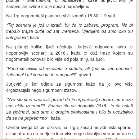
zadovoljan svime što je dosad napravljeno.
Na Trg nogometaši planiraju stići između 18.30 i 19 sati.
“Taj scenarij je još u izradi, bit će to zabavni program. Ne bi
trebalo trajati duže od sat vremena. Vjerujem da smo oko 20
sati gotovi”
, kaže.
Na pitanje koliko ljudi očekuju, Jurjević odgovara kako je
neponovljiv scenarij iz 2018., kada je duž trase kojom su
nogometaši putovali bilo više od pola milijuna ljudi.
“Puno će ovisiti od rezultata u subotu, ali ljudi su već ponosni,
žele doći i mi ćemo im to omogućiti”
, govori.
Jurjević je šef odjela za sigurnost kaže da je ovo više
orgaizacijski nego sigurnosni izazov.
“Sve što smo napravili govori da je organizacija dobra, ne može
nas ništa iznenaditi. Znamo što se dogodilo 2018., to će ostati
za vječnost, sad smo u drugim okolnostima i bilo bi neozbiljno
da se ne pripremimo”
, kaže.
Centar svega bit će, otkriva, na Trgu, zasad ne vidi ništa sporno,
ali smatra da do nedjelje ima više nego dovoljno vremena da se