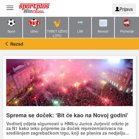
Toggle
Prijava
navigation
Sport
Uživo
TVBET UŽIVO
LIW
Novosti
Promocije
LOTO
Nazad
Sprema se doček: ‘Bit će kao na Novoj godini’
Voditelj odjela sigurnosti u HNS-u Jurica Jurjević otkrio je
za N1 kako teku pripreme za doček reprezentativaca na
središnjem zagrebačkom trgu, koji se planira za nedjelju...