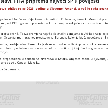
slavi, FIFA priprema najveći SP u povijesti
stvo održat će se 2026. godine u Sjevernoj Americi, a već je sada pozna
godine održat će se u Sjedinjenim Američkim Državama, Kanadi i Meksiku i pred
Naime, od 1998. godine i prvenstva u Francuskoj pa zaključno s tek završenim t
je.
brojka biti 48. Takva promjena najviše će značiti zemljama iz Afrike i Azije koj
 će i Oceanija imati izravnog predstavnika. Europska kolonija bit će povećana s 1
ntina, predsjednika FIFA-e, bila je da turnir podijeli u 16 skupina po tri reprezenta
e u Kataru, odlučeno jest da će se još razmisliti o toj ideji. Sad je glavna vizija
acije.
se broj stadiona u odnosu na prvenstvo u Kataru. Umjesto osam, u Sjevernoj 
u te po tri u Kanadi i Meksiku.
it će u Americi.