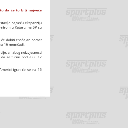
to da će to biti najveće
stavlja najveću ekspanziju
urnirom u Kataru, na SP su
e će dobiti značajan porast
3 na 16 momčadi.
cije, ali zbog neizvjesnosti
 da se turnir podijeli u 12
Americi igrat će se na 16