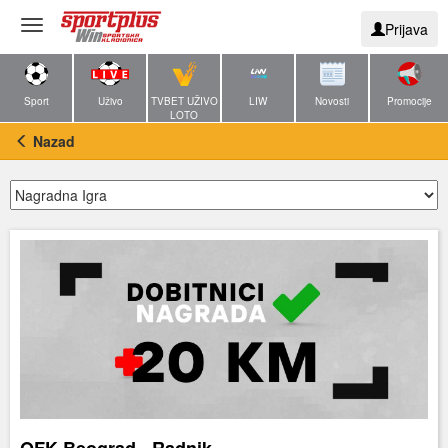
Toggle
Prijava
navigation
Sport
Uživo
TVBET UŽIVO
LIW
Novosti
Promocije
LOTO
Nazad