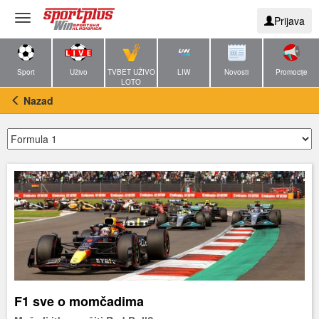
Toggle
Prijava
navigation
Sport
Uživo
TVBET UŽIVO
LIW
Novosti
Promocije
LOTO
Nazad
F1 sve o momčadima