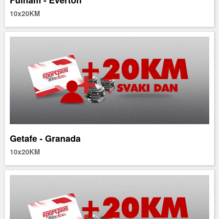
Fulham - Everton
10x20KM
Getafe - Granada
10x20KM