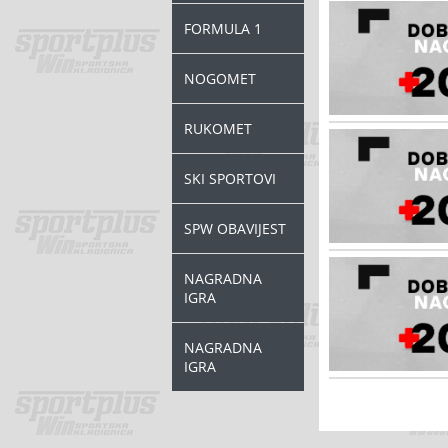
FORMULA 1
NOGOMET
RUKOMET
SKI SPORTOVI
SPW OBAVIJEST
NAGRADNA
IGRA
NAGRADNA
IGRA