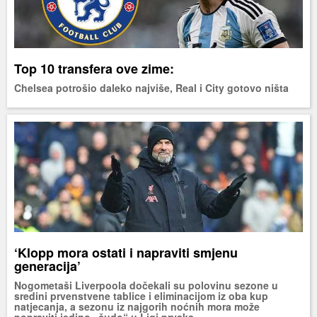
Top 10 transfera ove zime:
Chelsea potrošio daleko najviše, Real i City gotovo ništa
‘Klopp mora ostati i napraviti smjenu
generacija’
Nogometaši Liverpoola dočekali su polovinu sezone u
sredini prvenstvene tablice i eliminacijom iz oba kup
natjecanja, a sezonu iz najgorih noćnih mora može