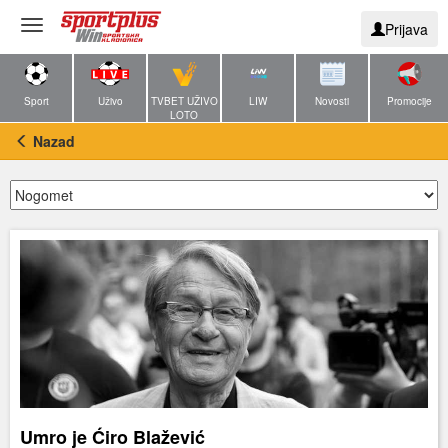
Toggle
Prijava
navigation
Sport
Uživo
TVBET UŽIVO
LIW
Novosti
Promocije
LOTO
Nazad
Umro je Ćiro Blažević