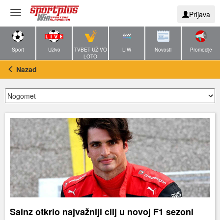
Toggle
Prijava
navigation
Sport
Uživo
TVBET UŽIVO
LIW
Novosti
Promocije
LOTO
Nazad
Sainz otkrio najvažniji cilj u novoj F1 sezoni