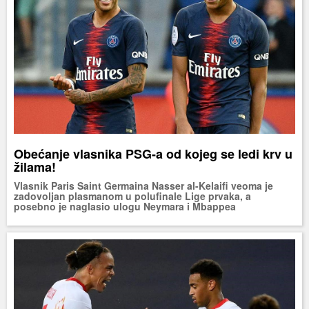
Obećanje vlasnika PSG-a od kojeg se ledi krv u
žilama!
Vlasnik Paris Saint Germaina Nasser al-Kelaifi veoma je
zadovoljan plasmanom u polufinale Lige prvaka, a
posebno je naglasio ulogu Neymara i Mbappea