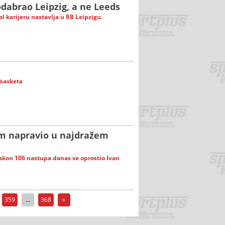
odabrao Leipzig, a ne Leeds
l karijeru nastavlja u RB Leipzigu.
obasketa
m napravio u najdražem
kon 106 nastupa danas se oprostio Ivan
359
...
368
»