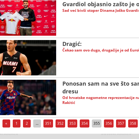
Gvardiol objasnio zašto je 
Sad već bivši stoper Dinama Joško Gvardio
Dragić:
Čekao sam ovo dugo, drugačije je od Eur
Ponosan sam na sve što sa
dresu
Od hrvatske nogometne reprezentacije na
Rakitić
«
1
2
...
351
352
353
354
355
356
357
358