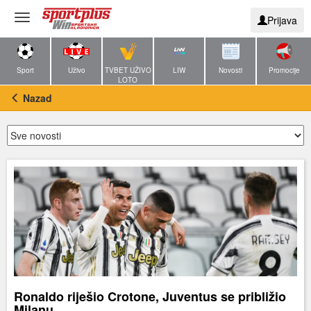
Toggle
Prijava
navigation
Sport
Uživo
TVBET UŽIVO
LIW
Novosti
Promocije
LOTO
Nazad
Ronaldo riješio Crotone, Juventus se približio
Milanu